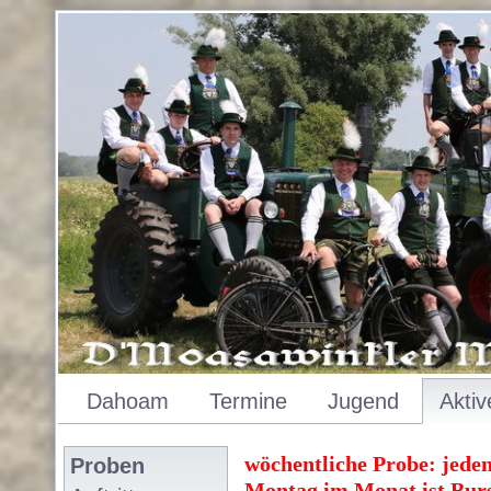
Dahoam
Termine
Jugend
Aktiv
wöchentliche Probe: jede
Proben
Montag im Monat ist Bur