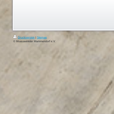
Druckversion
|
Sitemap
© Moasawinkler Mammendorf e.V.